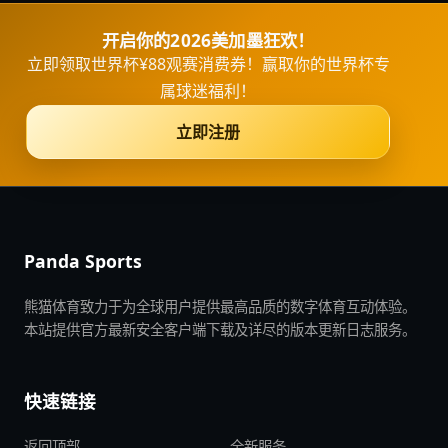
开启你的2026美加墨狂欢！
立即领取世界杯¥88观赛消费券！赢取你的世界杯专
属球迷福利！
立即注册
Panda Sports
熊猫体育致力于为全球用户提供最高品质的数字体育互动体验。
本站提供官方最新安全客户端下载及详尽的版本更新日志服务。
快速链接
返回顶部
全新服务