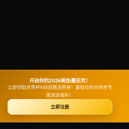
开启你的2026美加墨狂欢！
立即领取世界杯¥88观赛消费券！赢取你的世界杯专
属球迷福利！
立即注册