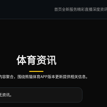
首页
全新服务
精彩直播
深度资
体育资讯
内容聚合，围绕熊猫体育APP版本更新提供相关信息。
无资讯。